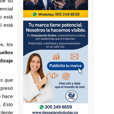
que su
encial
o está
l está
s, los
uellos
dizaje
as que
xpresó
e hace
. Esto
liente