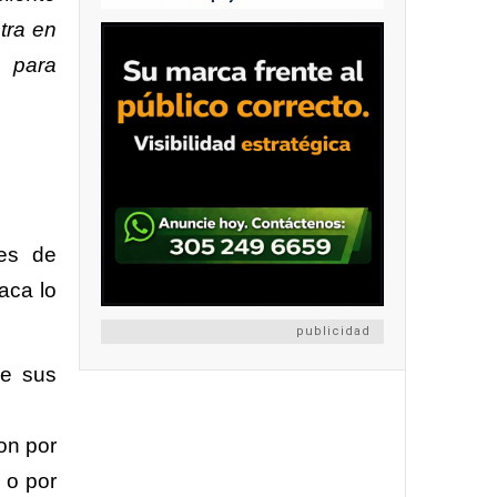
tra en
d para
res de
aca lo
publicidad
e sus
on por
) o por