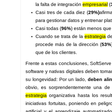
la falta de integración
empresarial
(
Casi tres de cada diez (
29%)
afirm
para gestionar datos y entrenar pla
Casi todas (
96%
) están menos que
Cuando se trata de la
estrategia
de 
procede más de la dirección (
53%
que de los clientes.
Frente a estas conclusiones, SoftServe
software y nativas digitales deben tom
su longevidad: Por un lado,
deben ali
obvio, es sorprendentemente una de l
estrategia
organizativa hasta los resu
iniciativas fortuitas, poniendo en pelig
artificial y el aprendizaje automatiza