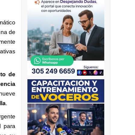
omático
una de
lmente
ativas
to de
gencia
 nueve
la
.
rgente
d para