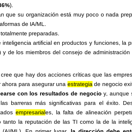
36%
).
an que su organización está muy poco o nada pre
taformas de IA/ML.
 totalmente preparadas.
inteligencia artificial en productos y funciones, la 
) y de los miembros del consejo de administración 
 cree que hay dos acciones críticas que las empre
ar ahora para asegurar una
estrategia
de negocio exi
nearse con los resultados de negocio
y, aunque 
as barreras más significativas para el éxito. De
ltados
empresarial
es, la falta de alineación perpet
ro tanto la reputación de las TI como la de la inteli
do (AI/ML). En primer lugar,
la dirección debe en