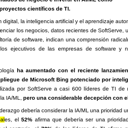
proyectos científicos de TI.
gital, la inteligencia artificial y el aprendizaje aut
enciar los negocios, datos recientes de SoftServe, 
ultoría de software, indican una comprensión radica
e los ejecutivos de las empresas de software y n
nología
ha aumentado con el reciente lanzamien
liegue de Microsoft Bing potenciado por inteli
alizada por SoftServe a casi 600 líderes de TI de
la IA/ML,
pero una considerable decepción con el
derazgo debería considerar la IA/ML una prioridad u
al
es, el
52%
afirma que debería ser una priorida