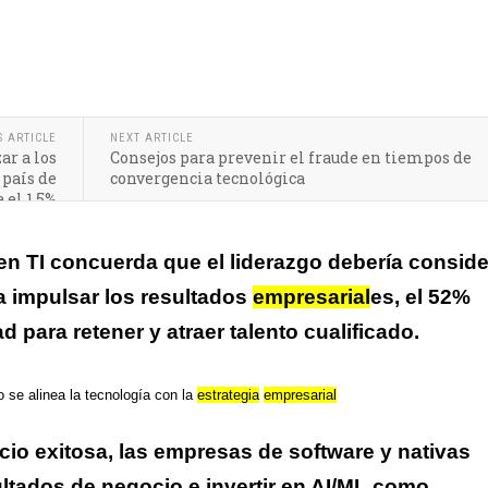
n las mejores aplicaciones y casos de uso de la tecnología
S ARTICLE
NEXT ARTICLE
ar a los
Consejos para prevenir el fraude en tiempos de
 país de
convergencia tecnológica
 el 1,5%
en TI concuerda que el liderazgo debería conside
a impulsar los resultados
empresarial
es, el 52%
d para retener y atraer talento cualificado.
 se alinea la tecnología con la
estrategia
empresarial
io exitosa, las empresas de software y nativas
ultados de negocio e invertir en AI/ML como