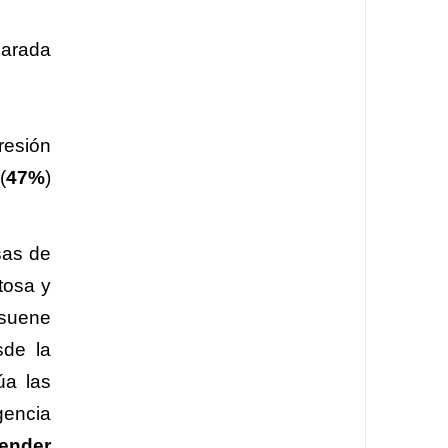
parada
presión
(
47%
)
sas de
tosa y
suene
sde la
úa las
gencia
tender