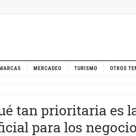
MARCAS
MERCADEO
TURISMO
OTROS T
é tan prioritaria es l
ficial para los negoci