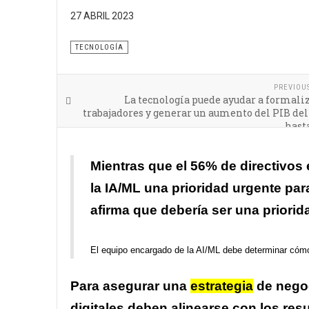
27 ABRIL 2023
La dirección
empresarial
debe comprender cuáles so
TECNOLOGÍA
PREVIOU
La tecnología puede ayudar a formaliz
trabajadores y generar un aumento del PIB del
hasta
Mientras que el 56% de directivos 
la IA/ML una prioridad urgente par
afirma que debería ser una priorida
El equipo encargado de la AI/ML debe determinar cómo
Para asegurar una
estrategia
de negoc
digitales deben alinearse con los res