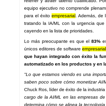
retener y atraer talento cualificado. Po
equipo ejecutivo no comprende plename
para el éxito
empresarial
. Además, de 
tratando la IA/ML con la urgencia que 
cayendo en la lista de prioridades.
Lo más preocupante es que el
83%
es
únicos editores de software
empresaria
que hayan integrado con éxito la funci
automatizado en los productos y en 
"Lo que estamos viendo es una importan
saben poco sobre cómo monetizar AI/M
Chuck Ros, líder de éxito de la industri
cargo de la AI/ML en las empresas de s
determina cómo se alinea la tecnología