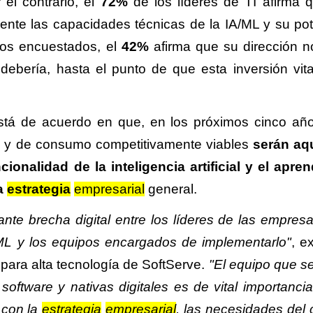
r el contrario, el
72%
de los líderes de TI afirma 
nte las capacidades técnicas de la IA/ML y su pot
los encuestados, el
42%
afirma que su dirección n
debería, hasta el punto de que esta inversión vita
tá de acuerdo en que, en los próximos cinco año
l
y de consumo competitivamente viables
serán aq
onalidad de la inteligencia artificial y el apren
la
estrategia
empresarial
general.
te brecha digital entre los líderes de las empres
L y los equipos encargados de implementarlo"
, e
a para alta tecnología de SoftServe.
"El equipo que s
oftware y nativas digitales es de vital importancia
 con la
estrategia
empresarial
, las necesidades del c