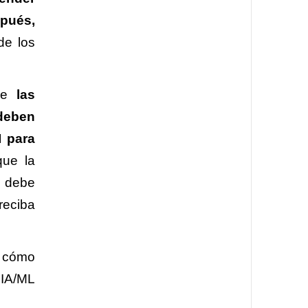
spués,
de los
que
las
 deben
I para
que la
d debe
reciba
e cómo
 IA/ML