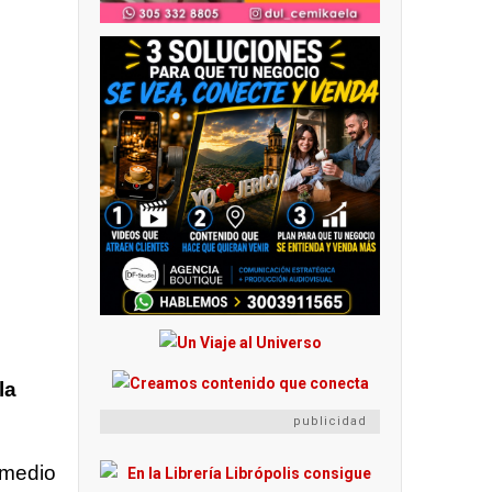
la
publicidad
omedio