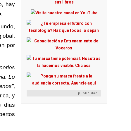
o, hay
o.
mundo,
lobal.
en por
porios
cia. Lo
menos”
,
publicidad
ica, y
s días
pertos