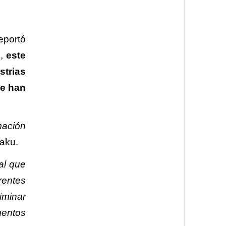
eportó
o,
este
trias
se han
mación
aku.
al que
rentes
iminar
mentos