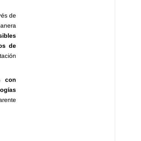
vés de
manera
ibles
dos de
tación
s con
logías
arente