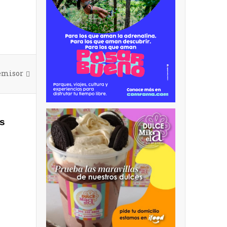
 emisor
as