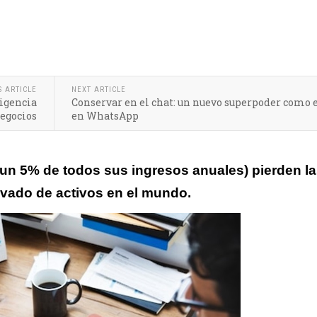
eligencia analítica desde el comienzo de los procesos
S ARTICLE
NEXT ARTICLE
ligencia
Conservar en el chat: un nuevo superpoder como
negocios
en WhatsApp
(un 5% de todos sus ingresos anuales) pierden l
avado de activos en el mundo.