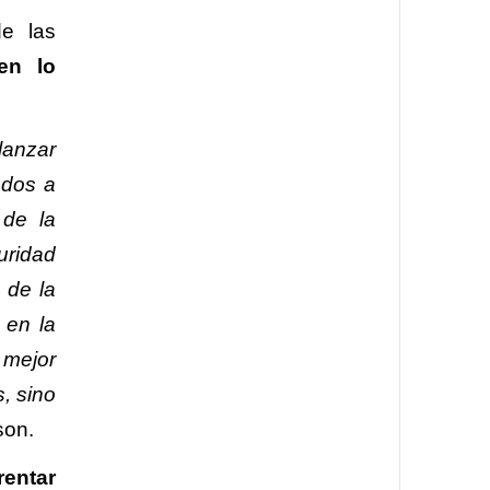
e las
en lo
lanzar
ados a
 de la
uridad
 de la
 en la
 mejor
, sino
son.
rentar