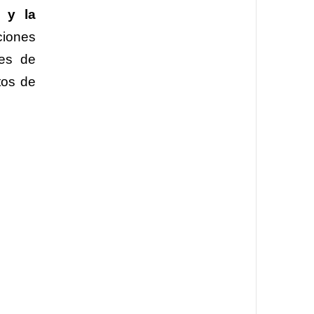
 y la
ciones
nes de
tos de