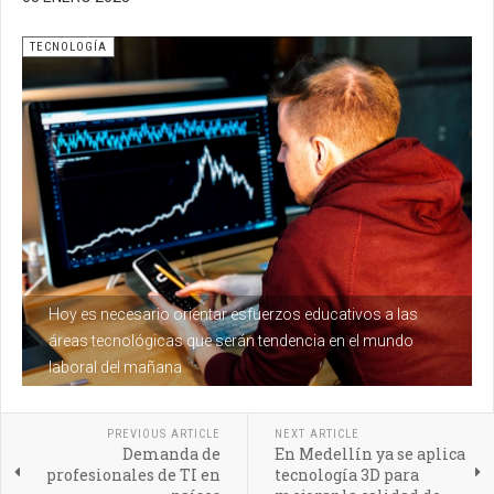
TECNOLOGÍA
Hoy es necesario orientar esfuerzos educativos a las
áreas tecnológicas que serán tendencia en el mundo
laboral del mañana
PREVIOUS ARTICLE
NEXT ARTICLE
Demanda de
En Medellín ya se aplica
profesionales de TI en
tecnología 3D para