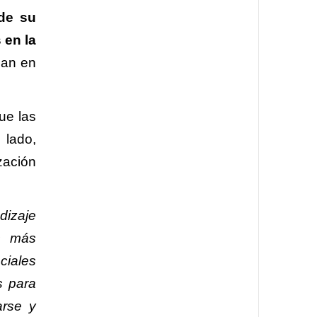
de su
 en la
san en
ue las
 lado,
zación
dizaje
es más
ciales
s para
arse y