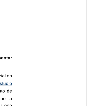
entar
cial en
studio
sto de
que la