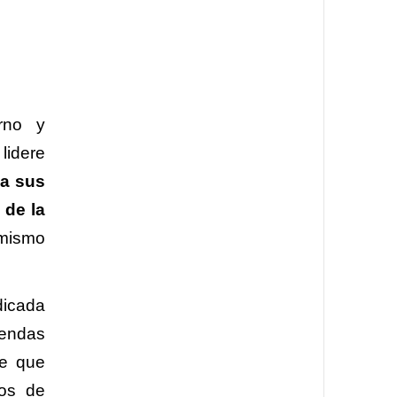
erno y
lidere
 a sus
 de la
 mismo
dicada
iendas
le que
pos de