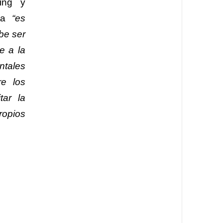
ting y
nta
“es
be ser
e a la
ntales
re los
tar la
ropios