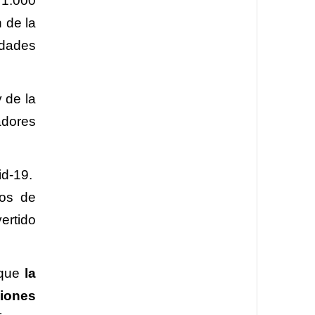
1.000
 de la
idades
 de la
adores
id-19.
tos de
ertido
 que
la
iones