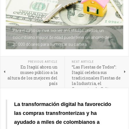
Para el caso de inversiones en Estados Unidos, un
colombiano mayor de edad puede tener un ahorro de
20.000 dólares para aumentar su cartera
PREVIOUS ARTICLE
NEXT ARTICLE
En Itagüí abren un
“Las Fiestas de Todos”:
museo público a la
Itagüí celebra sus
altura de los mejores del
tradicionales Fiestas de
país
la Industria, el
Comercio y la Cultura
La transformación digital ha favorecido
las compras transfronterizas y ha
ayudado a miles de colombianos a