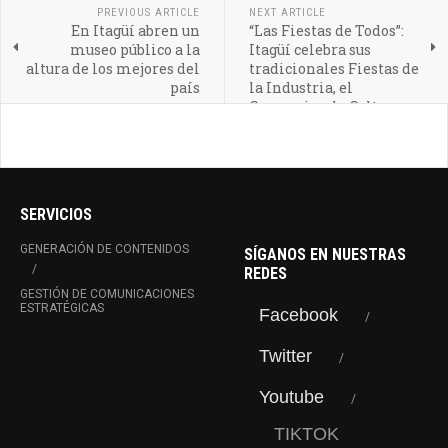
PREVIOUS ARTICLE
NEXT ARTICLE
En Itagüí abren un
“Las Fiestas de Todos”:
museo público a la
Itagüí celebra sus
altura de los mejores del
tradicionales Fiestas de
país
la Industria, el
Comercio y la Cultura
SERVICIOS
GENERACIÓN DE CONTENIDOS
SÍGANOS EN NUESTRAS
REDES
GESTIÓN DE COMUNICACIONES
ESTRATÉGICAS
Facebook
Twitter
Youtube
TIKTOK