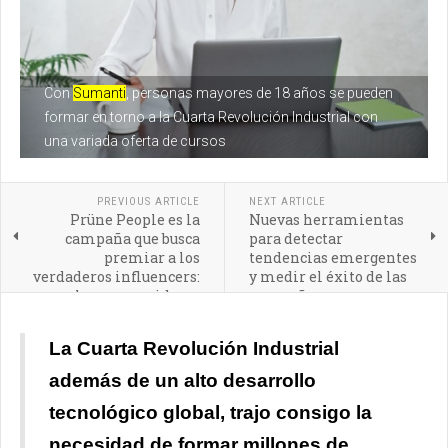
Con
Sumanti
, personas mayores de 18 años se pueden
formar en torno a la Cuarta Revolución Industrial con
una variada oferta de cursos
PREVIOUS ARTICLE
NEXT ARTICLE
Prüne People es la
Nuevas herramientas
campaña que busca
para detectar
premiar a los
tendencias emergentes
verdaderos influencers:
y medir el éxito de las
los consumidores
campañas
La Cuarta Revolución Industrial
además de un alto desarrollo
tecnológico global, trajo consigo la
necesidad de formar millones de