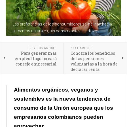
Las preferencias de los consumidores se inclinan hacia
alimentos naturales, sin conservantes ni aditivos
PREVIOUS ARTICLE
NEXT ARTICLE
Para generar más
Conozca los beneficios
empleo Itagüí creará
de las pensiones
consejo empresarial
voluntarias a la hora de
declarar renta
Alimentos orgánicos, veganos y
sostenibles es la nueva tendencia de
consumo de la Unión europea que los
empresarios colombianos pueden
aprovechar.