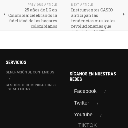
PREVIOUS ARTICLE
NEXT ARTICLE
25 años de LG en
Instrumentos CASIO
Colombia: celebrando la
anticipan las
fidelidad de los hogares
tendencias musicales
colombianos
revolucionarias que
definirán el 2025
SERVICIOS
GENERACIÓN DE CONTENIDOS
SÍGANOS EN NUESTRAS
REDES
GESTIÓN DE COMUNICACIONES
ESTRATÉGICAS
Facebook
Twitter
Youtube
TIKTOK