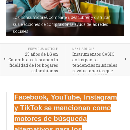
Los consumidores comparten, descubren y disfrutan
sus elecciones de compra con la ayuda de las redes
sociales
PREVIOUS ARTICLE
NEXT ARTICLE
25 años de LG en
Instrumentos CASIO
Colombia: celebrando la
anticipan las
fidelidad de los hogares
tendencias musicales
colombianos
revolucionarias que
definirán el 2025
Facebook, YouTube, Instagram
y TikTok se mencionan como
motores de búsqueda
alternativos para los