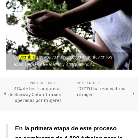
Se
siembra
n especies nativas determinantes en los
ecosistemas de Páramo y Bosque Andino
PREVIOUS ARTICLE
NEXT ARTICLE
41% de las franquicias
TOTTO ha renovado su
de Subway Colombia son
imagen
operadas por mujeres
En la primera etapa de este proceso