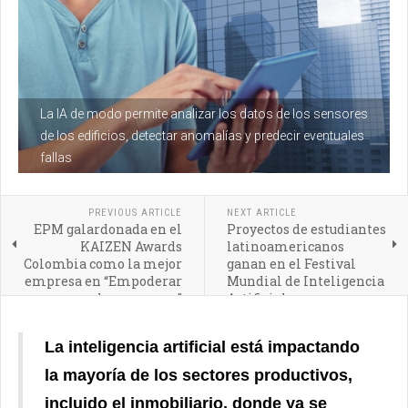
La IA de modo permite analizar los datos de los sensores
de los edificios, detectar anomalías y predecir eventuales
fallas
PREVIOUS ARTICLE
NEXT ARTICLE
EPM galardonada en el
Proyectos de estudiantes
KAIZEN Awards
latinoamericanos
Colombia como la mejor
ganan en el Festival
empresa en “Empoderar
Mundial de Inteligencia
a las personas”
Artificial
La inteligencia artificial está impactando
la mayoría de los sectores productivos,
incluido el inmobiliario, donde ya se