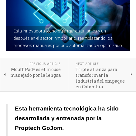
Esta innovadora tecnología marca un antes y un
después en el sector inmobiliario, reemplazando los
procesos manuales por uno automatizado y optimizado
PREVIOUS ARTICLE
NEXT ARTICLE
MouthPad^ es el mouse
Triple alianza para
manejado por la lengua
transformar la
industria del empaque
en Colombia
Esta herramienta tecnológica ha sido
desarrollada y entrenada por la
Proptech GoJom.