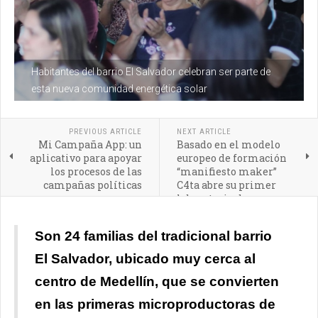
Habitantes del barrio El Salvador celebran ser parte de
esta nueva comunidad energética solar
PREVIOUS ARTICLE
NEXT ARTICLE
Mi Campaña App: un
Basado en el modelo
aplicativo para apoyar
europeo de formación
los procesos de las
“manifiesto maker”
campañas políticas
C4ta abre su primer
laboratorio de
innovación
Son 24 familias del tradicional barrio
El Salvador, ubicado muy cerca al
centro de Medellín, que se convierten
en las primeras microproductoras de