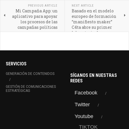
PREVIOUS ARTICLE
NEXT ARTICLE
Mi Campaña App: un
Basado en el modelo
aplicativo para apoyar
europeo de formación
los procesos de las
“manifiesto maker”
campañas políticas
C4ta abre su primer
laboratorio de
innovación
SERVICIOS
GENERACIÓN DE CONTENIDOS
SÍGANOS EN NUESTRAS
REDES
GESTIÓN DE COMUNICACIONES
ESTRATÉGICAS
Facebook
Twitter
Youtube
TIKTOK